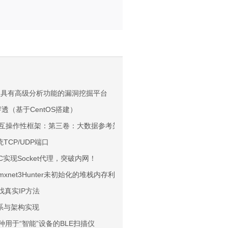
一款具有高级分析功能的漏洞挖掘平台
网穿透（基于CentOS搭建）
数据互操作性框架：第三卷：大数据参考架构
TCP/UDP端口
C实现Socket代理，突破内网！
mxnet3Hunter未初始化的堆栈内存利用工具CVE-2018-6981 CVE-2018-
找真实IP方法
体系与架构实现
一种用于“智能”设备的BLE扫描仪