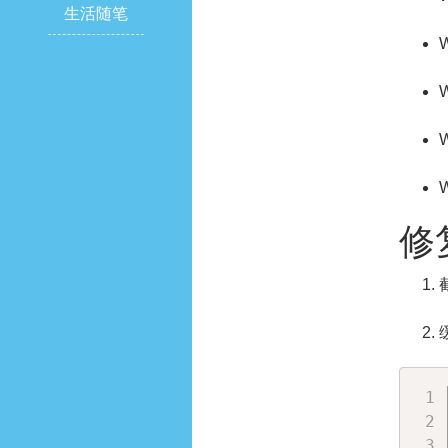
生活随笔
W
W
W
W
修