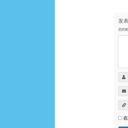
发
您的
在