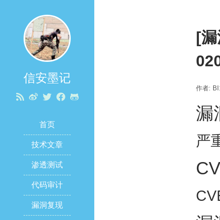
[漏
02
信安墨记
作者: BI
漏
首页
严
技术文章
C
渗透测试
代码审计
CV
漏洞复现