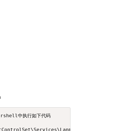
n
wershell中执行如下代码

tControlSet\Services\LanmanServer\Parameters"