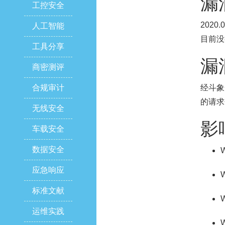
漏
工控安全
2020
人工智能
目前没
工具分享
漏
商密测评
合规审计
经斗象
的请求
无线安全
影
车载安全
数据安全
W
应急响应
W
标准文献
W
运维实践
W