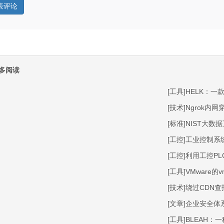
多阅读
[工具]HELK：
[技术]Ngrok内
[标准]NIST大
[工控]工业控制系统
[工控]利用工控PL
[工具]VMware的v
[技术]绕过CDN查
[文章]企业安全
[工具]BLEAH：