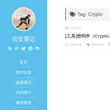
Tag: Crypto
01月16日
[工具]密码学（Cryp
信安墨记
工具分享
没有评论
首页
技术文章
渗透测试
代码审计
漏洞复现