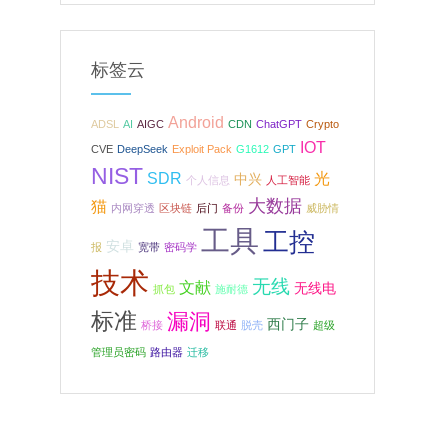
标签云
Android
ADSL
AI
AIGC
CDN
ChatGPT
Crypto
IOT
CVE
DeepSeek
Exploit Pack
G1612
GPT
NIST
SDR
光
中兴
个人信息
人工智能
大数据
猫
内网穿透
区块链
后门
备份
威胁情
工具
工控
安卓
报
宽带
密码学
技术
无线
文献
无线电
抓包
施耐德
标准
漏洞
西门子
桥接
联通
脱壳
超级
管理员密码
路由器
迁移