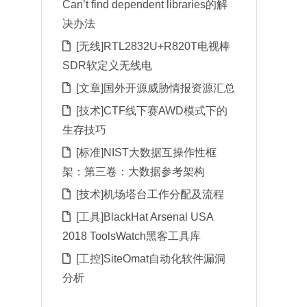
Can’t find dependent libraries的解
决办法
[无线]RTL2832U+R820T电视棒
SDR软定义无线电
[文章]国外开源威胁情报资源汇总
[技术]CTF线下赛AWD模式下的
生存技巧
[标准]NIST大数据互操作性框
架：第三卷：大数据参考架构
[技术]机场塔台工作分配及流程
[工具]BlackHat Arsenal USA
2018 ToolsWatch黑客工具库
[工控]SiteOmat自动化软件漏洞
分析