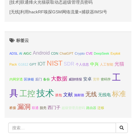
[技术]联通烽火光猫获取动态超级管理员密码
[无线]利用hackRF嗅探GSM网络流量+捕获器IMSI号
标签云
Android
ADSL
AI
AIGC
CDN
ChatGPT
Crypto
CVE
DeepSeek
Exploit
NIST
IOT
SDR
光猫
中兴
Pack
G1612
GPT
个人信息
人工智能
工
大数据
安卓
内网穿透
区块链
后门
备份
威胁情报
宽带
密码学
具
技术
工控
标准
无线
文献
无线电
抓包
施耐德
漏洞
西门子
桥接
联通
脱壳
超级管理员密码
路由器
迁移