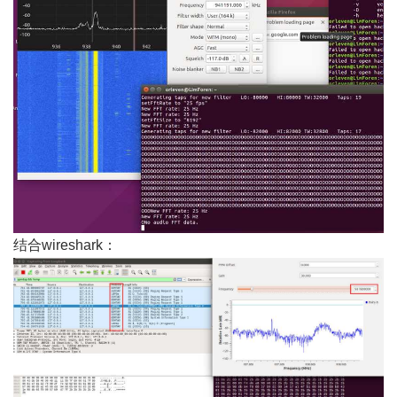
结合wireshark：