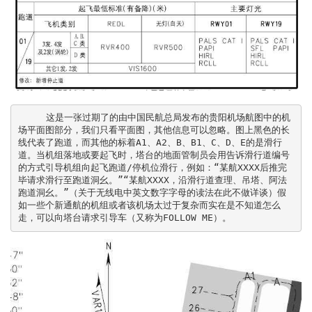
     这是一张过期了的由中国民航总局发布的贵阳机场航图中的机
场平面图部分，我们只看平面图，其他信息可以忽略。图上黑色的长
线代表了跑道，而其他的标着A1、A2、B、B1、C、D、E的是滑行
道。当机组落地或要起飞时，塔台的地面管制员会用告诉滑行道编号
的方式引导机组向起飞跑道/停机位滑行，例如：“某航XXXX后推完
毕请求滑行至跑道洞幺。”“某航XXXX，沿滑行道查理、吊塔、阿法
跑道洞幺。”（关于无线电中英文数字字母的读法在此不做详谈）假
如一些个新通航的机组或者该机场太过于复杂而实在是不知道怎么