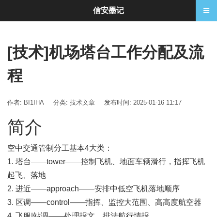
信安墨记
[技术]机场塔台工作分配及流
程
作者: BI1IHA
分类:
技术文章
发布时间: 2025-01-16 11:17
简介
空中交通管制分工基本4大类：
1. 塔台——tower——控制飞机、地面车辆滑行，指挥飞机
起飞、落地
2. 进近——approach——安排中低空飞机落地顺序
3. 区调——control——指挥、监控大范围、高高度航空器
4. 飞服|站调——处理报文、排法航行情报