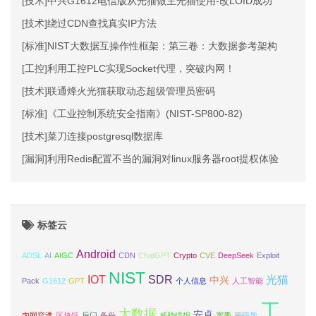
[技术]中兴G1612电信版从光猫做主光猫使用-改LOID成功
[技术]绕过CDN查找真实IP方法
[标准]NIST大数据互操作性框架：第三卷：大数据参考架构
[工控]利用工控PLC实现Socket代理，突破内网！
[技术]联通烽火光猫获取动态超级管理员密码
[标准]《工业控制系统安全指南》(NIST-SP800-82)
[技术]菜刀连接postgresql数据库
[漏洞]利用Redis配置不当的漏洞对linux服务器root提权体验
标签云
Android
ADSL
AI
AIGC
CDN
ChatGPT
Crypto
CVE
DeepSeek
Exploit
NIST
IOT
SDR
光猫
中兴
Pack
G1612
GPT
个人信息
人工智能
工
大数据
安卓
内网穿透
区块链
后门
备份
威胁情报
宽带
密码学